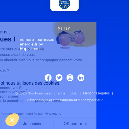
PLUS
numero-fournisseur-
energie.fr by
Hoptelecom
© 2026 NumFournisseurEnergie
CGU
Mentions légales
Méthodologie et fonctionnement du comparateur